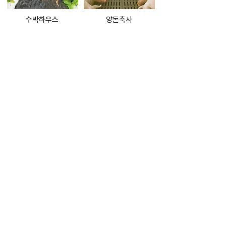
​수박하우스
양돈축사
양계축사
과일저장및숙성창고
ADDRESS
서울시 영등포구 국회대로 70길 7, 4층 408
호 (여의도동, 동아빌딩)