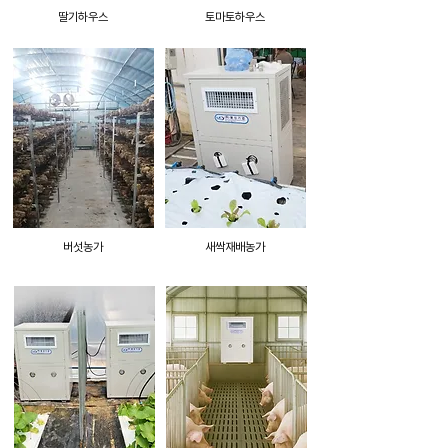
​딸기하우스
토마토하우스
버섯농가
새싹재배농가