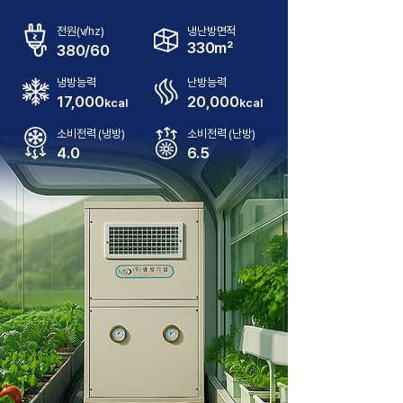
전원(v/hz)
냉난방면적
330m²
380/60
냉방능력
난방능력
17,000
20,000
kcal
kcal
소비전력 (냉방)
소비전력 (난방)
4.0
6.5