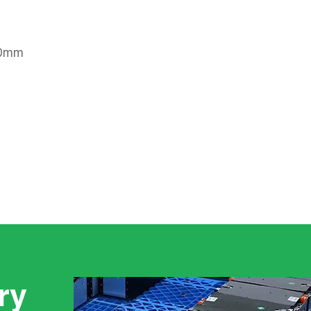
0mm
ry