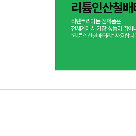
​리튬인산철배
리텐코리아는 전제품은
​전세계에서 가장 성능이 뛰어
"리튬인산철배터리" 사용합니