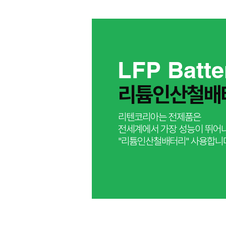
LFP Batte
​리튬인산철배
리텐코리아는 전제품은
​전세계에서 가장 성능이 뛰어
"리튬인산철배터리" 사용합니