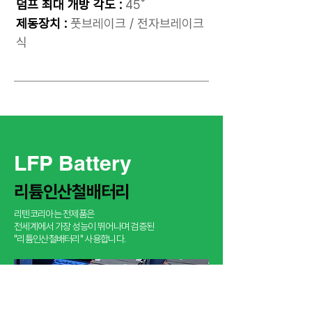
덤프 최대 개방 각도 :
45˚
제동장치 :
풋브레이크 / 전자브레이크
식
LFP Battery
​리튬인산철배터리
리텐코리아는 전제품은
​전세계에서 가장 성능이 뛰어나며 검증된
"리튬인산철배터리" 사용합니다.