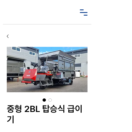
중형 2BL 탑승식 급이
기