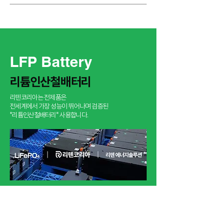
LFP Battery
​리튬인산철배터리
리텐코리아는 전제품은
​전세계에서 가장 성능이 뛰어나며 검증된
"리튬인산철배터리" 사용합니다.