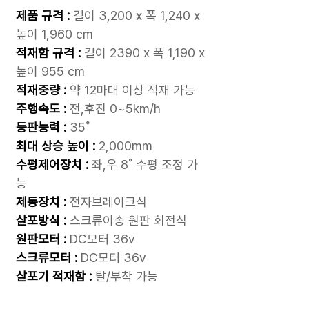
제품 규격 :
길이 3,200 x 폭 1,240 x
높이 1,960 cm
적재함 규격 :
길이 2390 x 폭 1,190 x
높이 955 cm
적재중량 :
약 12마대 이상 적재 가능
주행속도
:
전,후진 0~5km/h
등판능력 :
35˚
최대 상승 높이 :
2,000mm
수평제어장치 :
좌,우 8˚ 수평 조정 가
능
제동장치 :
전자브레이크식
살포방식 :
스크류이송 원판 회전식
원판모터 :
DC모터 36v
스크류모터 :
DC모터 36v
살포기 적재함 :
탈/부착 가능