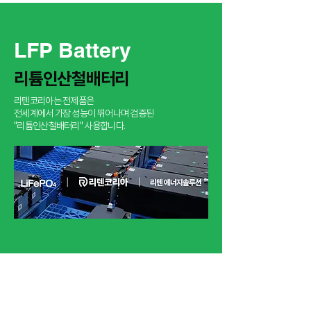
LFP Battery
​리튬인산철배터리
리텐코리아는 전제품은
​전세계에서 가장 성능이 뛰어나며 검증된
"리튬인산철배터리" 사용합니다.